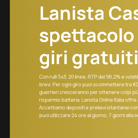
Lanista Cas
spettacolo 
giri gratuiti
Con rulli 5x3, 20 linee, RTP del 96,2% e volat
brevi. Per ogni giro puoi scommettere tra €0,1
guerrieri cresceranno per ottenere colpi più g
risparmio batteria. Lanista Online Italia off
Accettiamo depositi e prelievi istantanei co
puoi utilizzare 24 ore al giorno, 7 giorni alla