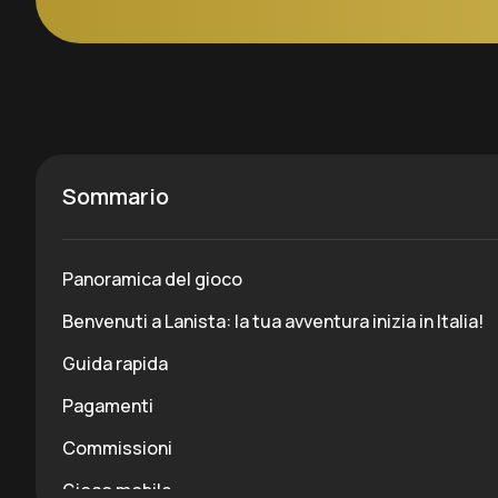
Sommario
Panoramica del gioco
Benvenuti a Lanista: la tua avventura inizia in Italia!
Guida rapida
Pagamenti
Commissioni
Gioco mobile