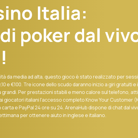
ino Italia:
di poker dal viv
!
ilità da media ad alta, questo gioco è stato realizzato per sess
0 e €100. Tre icone dello scudo daranno inizio a giri gratuiti e i
randi. Per prestazioni stabili e meno calore sul telefono, attiv
re ai giocatori italiani l'accesso completo Know Your Customer (
n carta e PayPal 24 ore su 24. ArenaHub dispone di chat dal vi
 settimana per ottenere aiuto in inglese e italiano.