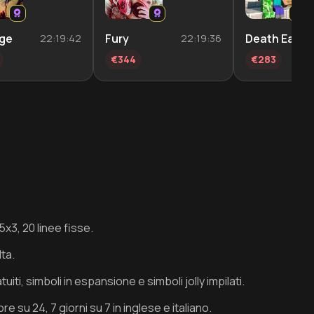
doll
Derange
Fury
22:19:53
22:19:42
€290
€344
x3, 20 linee fisse.
lta.
tuiti, simboli in espansione e simboli jolly impilati.
e su 24, 7 giorni su 7 in inglese e italiano.