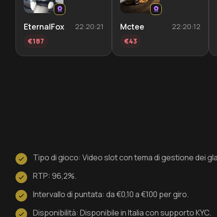
Snake
22:20:27
EternalFox
22:20:21
€365
€187
Tipo di gioco: Video slot con tema di gestione dei gla
RTP: 96,2%.
Intervallo di puntata: da €0,10 a €100 per giro.
Disponibilità: Disponibile in Italia con supporto KYC.