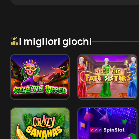
Eventi e premi
Come iscriversi a Lanista
Come effettuare l'accesso
I migliori giochi
Modi veloci per accedere
Risoluzione dei problemi di accesso
Giochi a Lanista
Slot
Giochi da tavolo
Casinò dal vivo
Programma Bonus
Come ottenere ogni vantaggio e sfruttarlo al meglio