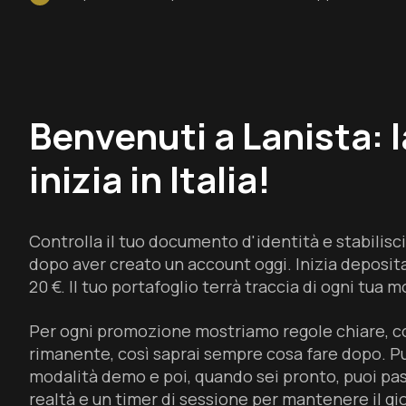
Benvenuti a Lanista: 
inizia in Italia!
Controlla il tuo documento d'identità e stabilisci i
dopo aver creato un account oggi. Inizia deposit
20 €. Il tuo portafoglio terrà traccia di ogni tua m
Per ogni promozione mostriamo regole chiare, c
rimanente, così saprai sempre cosa fare dopo. Puo
modalità demo e poi, quando sei pronto, puoi pass
realtà e un timer di sessione per mantenere il gi