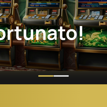
ortunato!